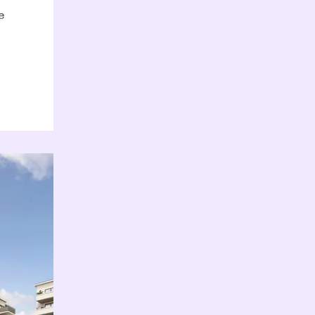
 
g? 
til 
ma. 

Åpne karusellen i en popup.