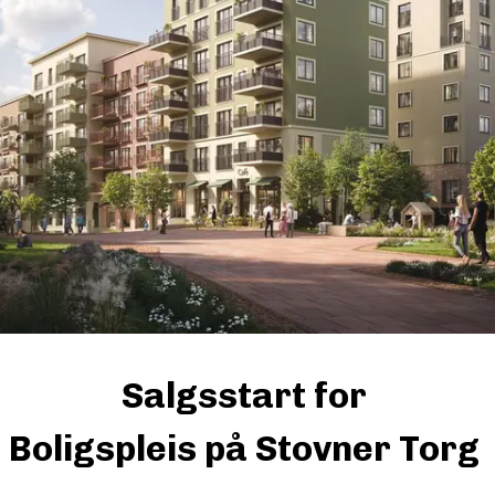
Adresse visningsenter: Hans Møller Gasmannsvei 3
ige boliger og prøv vår boligkalkulator for å finne ditt 
udsjett. 
nsborg Bolig og meglerne fra Røisland & co gleder seg stor
å  vise frem dette flotte prosjektet i sommersolen☀️
Våre boliger
Prøv vår boligkalkulator
Sa
lgsstart for 

Boligspleis på Stovner Torg 