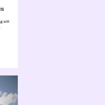
s 
e 
 sitt 
. 
rer 
Maren hadde bodd i Oslo i fem år og ville ha noe som var hennes eget. 
ffe 
 Det 