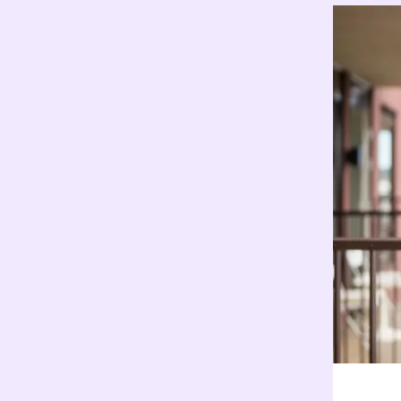
Den
Få e
som 
Se F
roms
kval
Boli
En e
og f
Tak
hvor
inn 
Den