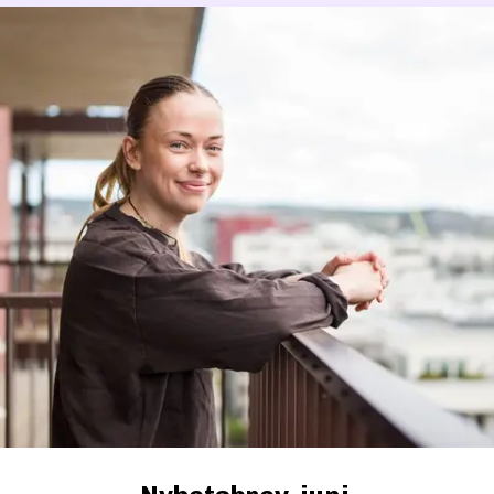
ne søndagen kan du: 
n sniktitt på OsloBolig sine 2-roms leiligheter G403 og 
er innflyttingsklare i Q4 2026
. 
redensborg Bolig sin splitter nye visningsleilighet
G501
): Leiligheten er møblert og gir en tydelig smakebit på 
itetene som venter deg. Denne boligen selges 
ikke
 med 
gspleis. 
ksklusiv sniktitt:
 Se de ulike planløsningene med egne øy
inn ut hvilken leilighetstype som passer deg best.
høyde og lysinnslipp:
 Opplev de luftige rommene og se 
dan de store vindusflatene inviterer dagslyset og vårsola 
i stua.
 gode romfølelsen:
 Gå fra rom til rom og kjenn hvordan 