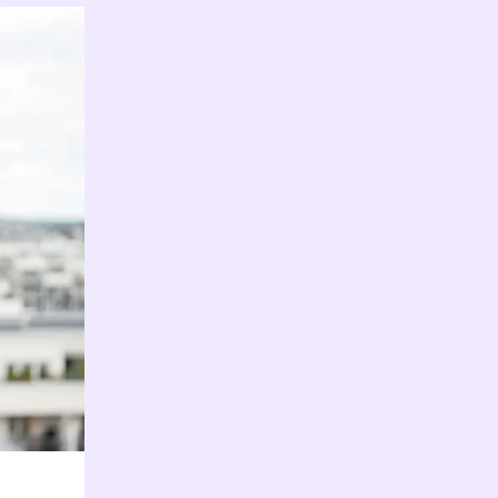
G503
, 
 
(4-
ne 
helt 