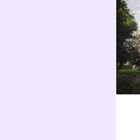
Se led
kjøpeb
Frede